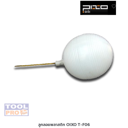
ลูกลอยพลาสติก OIXO T-F06