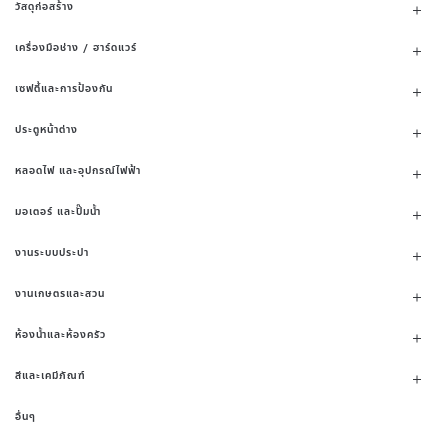
วัสดุก่อสร้าง
เครื่องมือช่าง / ฮาร์ดแวร์
เซฟตี้และการป้องกัน
ประตูหน้าต่าง
หลอดไฟ และอุปกรณ์ไฟฟ้า
มอเตอร์ และปั๊มน้ำ
งานระบบประปา
งานเกษตรและสวน
ห้องน้ำและห้องครัว
สีและเคมีภัณฑ์
อื่นๆ