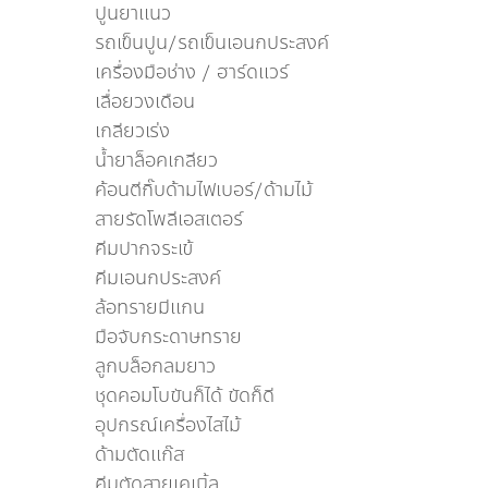
ปูนยาเเนว
รถเข็นปูน/รถเข็นเอนกประสงค์
เครื่องมือช่าง / ฮาร์ดแวร์
เลื่อยวงเดือน
เกลียวเร่ง
น้ำยาล็อคเกลียว
ค้อนตีกิ๊บด้ามไฟเบอร์/ด้ามไม้
สายรัดโพลีเอสเตอร์
คีมปากจระเข้
คีมเอนกประสงค์
ล้อทรายมีเเกน
มือจับกระดาษทราย
ลูกบล็อกลมยาว
ชุดคอมโบขันก็ได้ ขัดก็ดี
อุปกรณ์เครื่องไสไม้
ด้ามตัดเเก๊ส
คีมตัดสายเคเบิ้ล