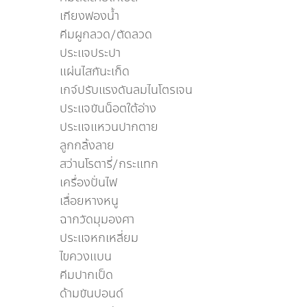
เกียงฟองน้ำ
คีมผูกลวด/ตัดลวด
ประเเจประปา
แผ่นไสกันะเก็ด
เกจ์ปรับแรงดันลมไนโตรเจน
ประแจขันน็อตใต้อ่าง
ประแจแหวนปากตาย
ลูกกลิ้งลาย
สว่านโรตารี่/กระแทก
เครื่องปั่นไฟ
เลื่อยหางหนู
ฉากวัดมุมองศา
ประแจหกเหลี่ยม
ไขควงเเบน
คีมปากเป็ด
ด้ามขันปอนด์