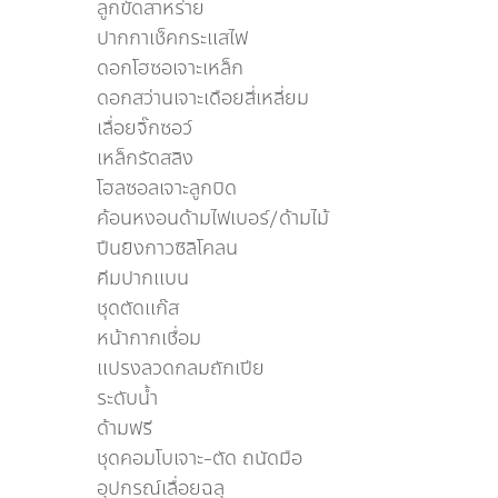
ลูกขัดสาหร่าย
ปากกาเช็คกระแสไฟ
ดอกโฮซอเจาะเหล็ก
ดอกสว่านเจาะเดือยสี่เหลี่ยม
เลื่อยจิ๊กซอว์
เหล็กรัดสลิง
โฮลซอลเจาะลูกบิด
ค้อนหงอนด้ามไฟเบอร์/ด้ามไม้
ปืนยิงกาวซิลิโคลน
คีมปากเเบน
ชุดตัดเเก๊ส
หน้ากากเชื่อม
แปรงลวดกลมถักเปีย
ระดับน้ำ
ด้ามฟรี
ชุดคอมโบเจาะ-ตัด ถนัดมือ
อุปกรณ์เลื่อยฉลุ