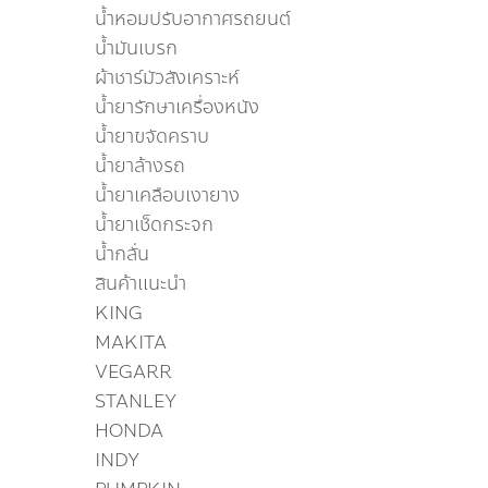
น้ำหอมปรับอากาศรถยนต์
น้ำมันเบรก
ผ้าชาร์มัวสังเคราะห์
น้ำยารักษาเครื่องหนัง
น้ำยาขจัดคราบ
น้ำยาล้างรถ
น้ำยาเคลือบเงายาง
น้ำยาเช็ดกระจก
น้ำกลั่น
สินค้าแนะนำ
KING
MAKITA
VEGARR
STANLEY
HONDA
INDY