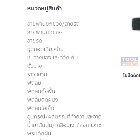
หมวดหมู่สินค้า
สายพานยกของ/สายรัด
สายพานยกของ
สายรัด
ชุดถอดเกียวซ้าย
ชั้นวางของเเละที่จัดเก็บ
ชั้นวาง
ราวเเขวน
ใบมีดตั
พัดลม
พัดลมตั้งพื้น
พัดลมติดผนัง
พัดลมไอเย็น
อุปกรณ์/ผลิตภัณฑ์ทำความสะอาด
น้ำยาดันฝุ่น/เคลือบเงา/ลอกเเวกซ์
พรมดักฝุ่น