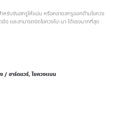
รับขันสกรูให้แน่น หรือคลายสกรูออกด้ามไขควง
ัดมือ และสามารถบิดไขควงไป-มา ได้แรงมากที่สุด
าง / ฮาร์ดแวร์
,
ไขควงเเบน