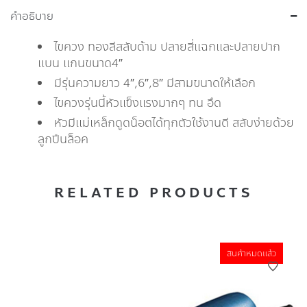
คำอธิบาย
ไขควง ทองลีสลับด้าม ปลายสี่แฉกและปลายปาก
แบน แกนขนาด4″
มีรุ่นความยาว 4″,6″,8″ มีสามขนาดให้เลือก
ไขควงรุ่นนี้หัวแข็งแรงมากๆ ทน อึด
หัวมีแม่เหล็กดูดน็อตได้ทุกตัวใช้งานดี สลับง่ายด้วย
ลูกปืนล็อค
RELATED PRODUCTS
สินค้าหมดแล้ว