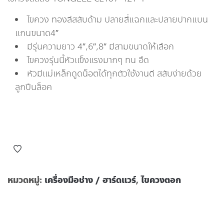
ไขควง ทองลีสลับด้าม ปลายสี่แฉกและปลายปากแบน
แกนขนาด4″
มีรุ่นความยาว 4″,6″,8″ มีสามขนาดให้เลือก
ไขควงรุ่นนี้หัวแข็งแรงมากๆ ทน อึด
หัวมีแม่เหล็กดูดน็อตได้ทุกตัวใช้งานดี สลับง่ายด้วย
ลูกปืนล็อค
หมวดหมู่:
เครื่องมือช่าง / ฮาร์ดแวร์
,
ไขควงตอก