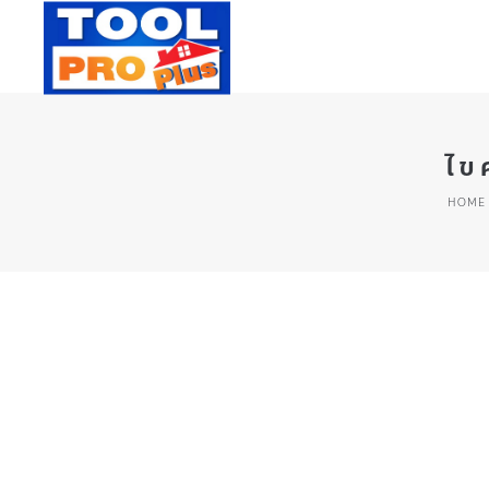
ไข
HOME