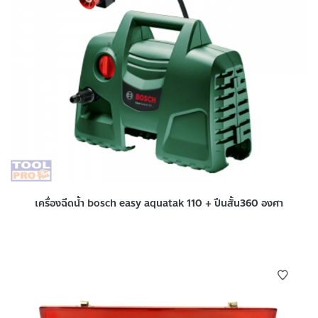
เครื่องฉีดน้ำ bosch easy aquatak 110 + ปืนสั้น360 องศา