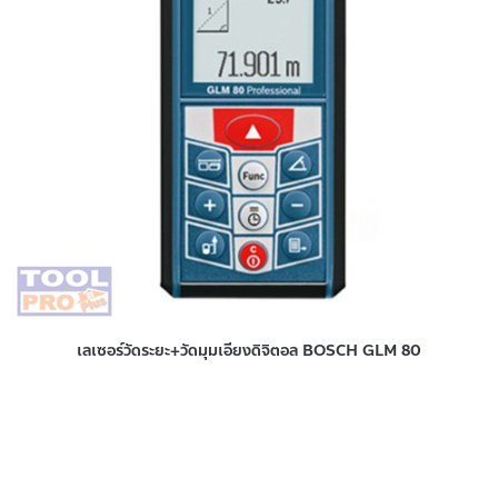
เลเซอร์วัดระยะ+วัดมุมเอียงดิจิตอล BOSCH GLM 80