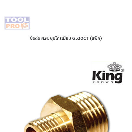
ข้อต่อ ผ.ผ. ชุบโครเมี่ยม G520CT (แพ็ค)