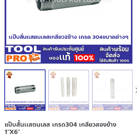
แป๊บสั้นเเสตนเลส เกรด304 เกลียวสองข้าง
1″X6″