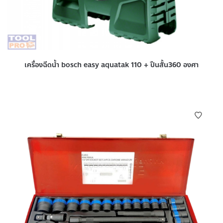
เครื่องฉีดน้ำ bosch easy aquatak 110 + ปืนสั้น360 องศา