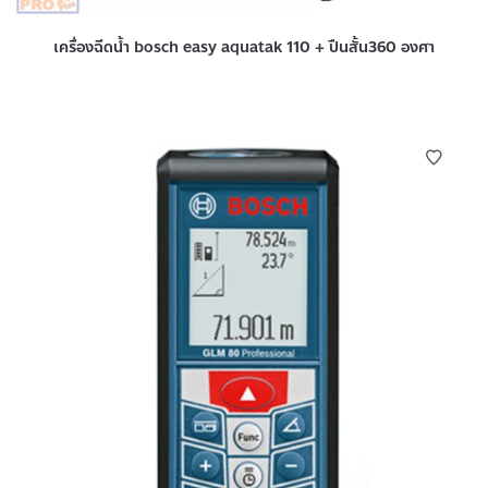
เครื่องฉีดน้ำ bosch easy aquatak 110 + ปืนสั้น360 องศา