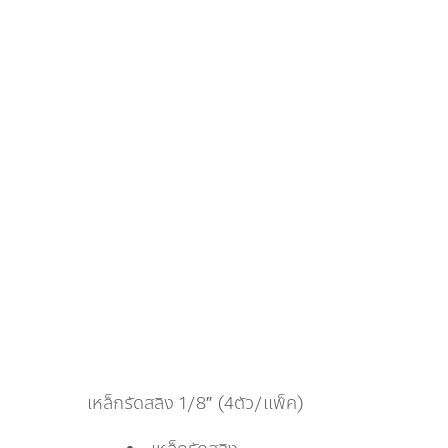
เหล็กรัดสลิง 1/8″ (4ตัว/เเพ็ค)