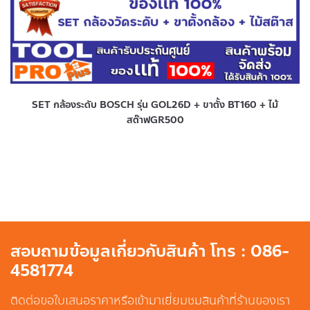
SET กล้องระดับ BOSCH รุ่น GOL26D + ขาตั้ง BT160 + ไม้
สต๊าฟGR500
สอบถามข้อมูลเกี่ยวกับสินค้า โทร : 086-
4581774
ติดต่อขอใบเสนอราคาหรือเข้ามาเยี่ยมชมสินค้าที่ร้านของเรา