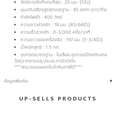
รัศมีการตัดที่แคบที่สุด : 25 มม. (1นิ้ว)
มุมปรับเอียงสูงสุดของฐาน : 45 องศา ขวา/ซ้าย
กำลังไฟเข้า : 400 วัตต์
ความยาวช่วงชัก : 18 มม. (45/64นิ้ว)
ความเร็วช่วงชัก : 0-3,000 ครั้ง/นาที
ความยาวของเครื่องมือ : 197 มม. (7-3/4นิ้ว)
น้ำหนักสุทธิ : 1.5 กก.
อุปกรณ์มาตรฐาน : ใบเลื่อย,อุปกรณ์ป้องกันเศษ
วัสดุจากงานฉลุ,ประแจ,การ์ดบังใบ
****สามารถขอออกใบกำกับภาษีได้****
ข้อมูลเพิ่มเติม
UP-SELLS PRODUCTS