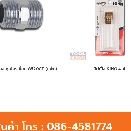
ผ.ผ. ชุบโครเมี่ยม G520CT (แพ็ค)
นิปเปิ้ล KING 4-4
สินค้า โทร : 086-4581774