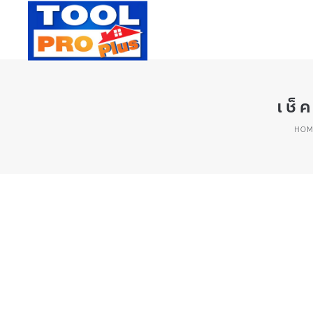
เช็
HOM