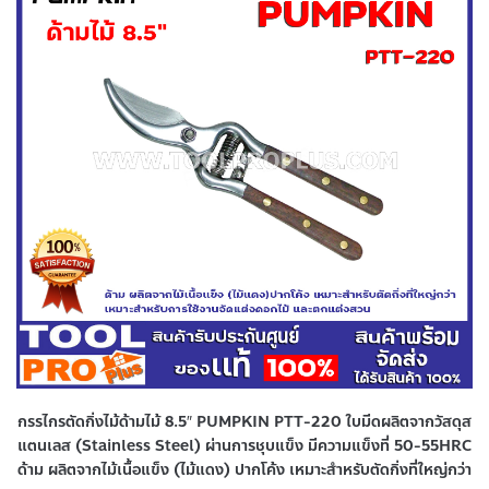
กรรไกรตัดกิ่งไม้ด้ามไม้ 8.5″ PUMPKIN PTT-220 ใบมีดผลิตจากวัสดุส
แตนเลส (Stainless Steel) ผ่านการชุบแข็ง มีความแข็งที่ 50-55HRC
ด้าม ผลิตจากไม้เนื้อแข็ง (ไม้แดง) ปากโค้ง เหมาะสำหรับตัดกิ่งที่ใหญ่กว่า