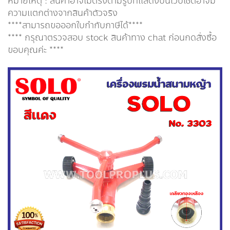
หมายเหตุ : สินค้าอาจไม่ตรงตามรูปที่แสดงบนเว็บไซต์อาจมี
ความแตกต่างจากสินค้าตัวจริง
****สามารถขอออกใบกำกับภาษีได้****
**** กรุณาตรวจสอบ stock สินค้าทาง chat ก่อนกดสั่งซื้อ
ขอบคุณค่ะ ****