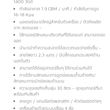
1400 วัตต์
กำลังอากาศ 1.9 CBM / นาที / กำลังในการดูด
16-18 Kpa
มอเตอร์ขนาดใหญ่สำหรับตัวเครื่อง / ตัวถังผลิต
จาก สแตนเลส –
ไส้กรองมีลักษณะเดียวกันที่ใช้รถยนต์ สามารถถอด
ออก
นำมาเป่าทำความสะอาดได้สะดวกและง่ายยิ่งขึ้น –
สายไฟยาว 2.3 เมตร / มีปลั๊กเอนกประสงค์ด้าน
นอกในตัว
สามารถใช้ต่ออุปกรณ์อื่นๆ ใช้งานร่วมกันได้
การใช้งานลักษณะการดูดช่องลมด้้านข้างถัง/
ลักษณะการเป่าช่องลมด้านบน
ความจุของถังเก็บฝุ่น 30 ลิตร – ชุดอุปกรณ์ที่มา
พร้อมกับสินค้า
สายดูด / แกนข้อต่อพลาสติก / หัวต่อชนิดต่างๆ
เคลื่อนย้ายด้วยระบบเลื่อน 4 ล้อ