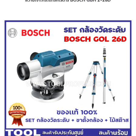
สว่านเจาะกระแทรกโรตารี่ BOSCH GBH 2-28D