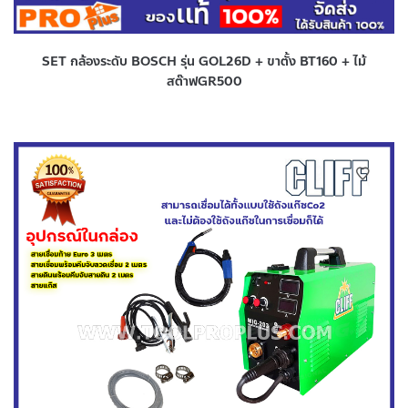
SET กล้องระดับ BOSCH รุ่น GOL26D + ขาตั้ง BT160 + ไม้
สต๊าฟGR500