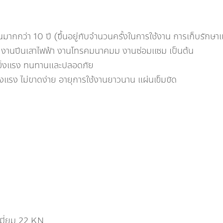
มากกว่า 10 ปี (ขึ้นอยู่กับจำนวนครั้งในการใช้งาน การเก็บรักษาแล
่น งานปีนเสาไฟฟ้า งานโทรคมนาคมม งานซ่อมแซม เป็นต้น
แข็งแรง ทนทานและปลอดภัย
งแรง ไม่ขาดง่าย อายุการใช้งานยาวนาน แผ่นเข็มขัด
มี่ยม 22 KN