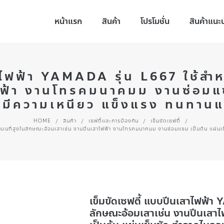
หน้าแรก
สินค้า
โปรโมชั่น
สินค้าแนะ
าไฟฟ้า YAMADA รุ่น L667 ใช้สำ
ฟฟ้า งานโทรคมนาคมม งานซ่อมแซม
มีความเหนียว แข็งแรง ทนทาน
HOME
/
สินค้า
/
เซฟตี้และการป้องกัน
/
เข็มขัดเซฟตี้
/
งานบนที่สูงในลักษณะอ้อมเสาเช่น งานปีนเสาไฟฟ้า งานโทรคมนาคมม งานซ่อมแซม เป็นต้น แผ่
เข็มขัดเซฟตี้ แบบปีนเสาไฟฟ้า 
ลักษณะอ้อมเสาเช่น งานปีนเส