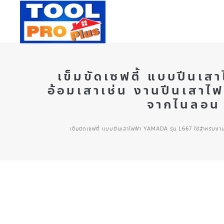
เข็มขัดเซฟตี้ แบบปีนเส
อ้อมเสาเช่น งานปีนเสาไ
จากไนลอน 
เข็มขัดเซฟตี้ แบบปีนเสาไฟฟ้า YAMADA รุ่น L667 ใช้สำหรับ