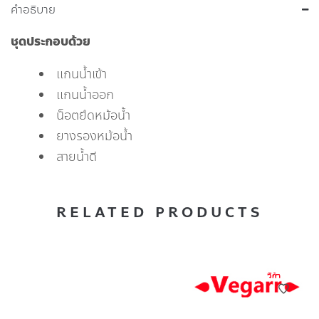
คำอธิบาย
ชุดประกอบด้วย
แกนน้ำเข้า
แกนน้ำออก
น็อตยึดหม้อน้ำ
ยางรองหม้อน้ำ
สายน้ำดี
RELATED PRODUCTS