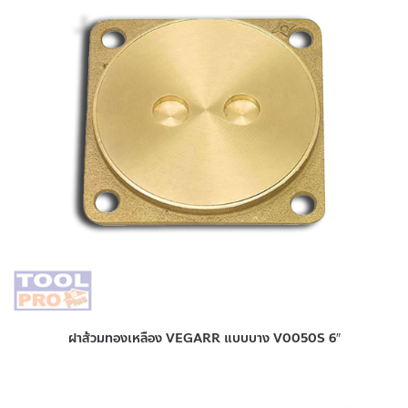
ฝาส้วมทองเหลือง VEGARR แบบบาง V0050S 6″