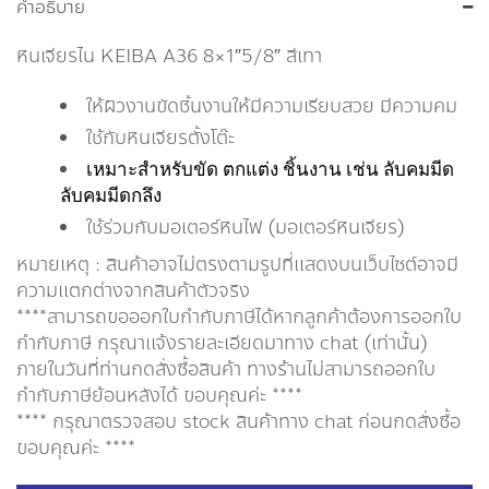
คำอธิบาย
หินเจียรไน KEIBA A36 8×1″5/8″ สีเทา
ให้ผิวงานขัดชิ้นงานให้มีความเรียบสวย มีความคม
ใช้กับหินเจียรตั้งโต๊ะ
เหมาะสำหรับขัด ตกแต่ง ชิ้นงาน เช่น ลับคมมีด
ลับคมมีดกลึง
ใช้ร่วมกับมอเตอร์หินไฟ (มอเตอร์หินเจียร)
หมายเหตุ : สินค้าอาจไม่ตรงตามรูปที่แสดงบนเว็บไซต์อาจมี
ความแตกต่างจากสินค้าตัวจริง
****สามารถขอออกใบกำกับภาษีได้หากลูกค้าต้องการออกใบ
กำกับภาษี กรุณาเเจ้งรายละเอียดมาทาง chat (เท่านั้น)
ภายในวันที่ท่านกดสั่งซื้อสินค้า ทางร้านไม่สามารถออกใบ
กำกับภาษีย้อนหลังได้ ขอบคุณค่ะ ****
**** กรุณาตรวจสอบ stock สินค้าทาง chat ก่อนกดสั่งซื้อ
ขอบคุณค่ะ ****