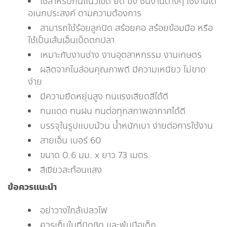
ใช้สำหรับกั้นแนวเขต ยึด ขึง ชิ้นงานต่างๆ ใช้งานได้
อเนกประสงค์ ตามความต้องการ
สามารถใช้ร้อยลูกปัด สร้อยคอ สร้อยข้อมมือ หรือ
ใช้เป็นเส้นเอ็นเบ็ดตกปลา
เหมาะกับงานช่าง งานอุตสาหกรรม งานเกษตร
ผลิตจากไนล่อนคุณภาพดี มีความเหนียว ไม่ขาด
ง่าย
มีความยืดหยุ่นสูง ทนแรงเสียดสีได้ดี
ทนแดด ทนฝน ทนต่อทุกสภาพอากาศได้ดี
บรรจุในรูปแบบม้วน น้ำหนักเบา ง่ายต่อการใช้งาน
สายเอ็น เบอร์ 60
ขนาด 0.6 มม. x ยาว 73 เมตร
สีเขียวสะท้อนแสง
ข้อควรแนะนำ
อย่าวางใกล้เปลวไฟ
ควรเก็บในที่มิดชิด และพ้นมือเด็ก