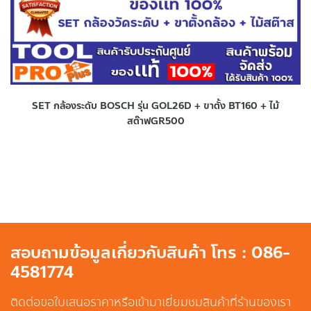
SET กล้องระดับ BOSCH รุ่น GOL26D + ขาตั้ง BT160 + ไม้
สต๊าฟGR500
สอบถามข้อมูลเกี่ยวกับสินค้า โทร : 086-
4581774
ติดต่อขอใบเสนอราคาหรือเข้ามาเยี่ยมชมสินค้าที่ร้านของเรา