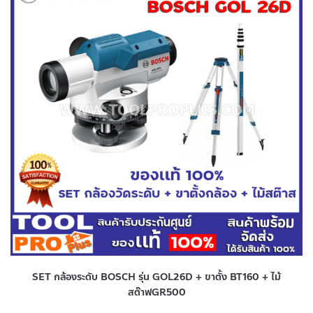
SET กล้องระดับ BOSCH รุ่น GOL26D + ขาตั้ง BT160 + ไม้
สต๊าฟGR500