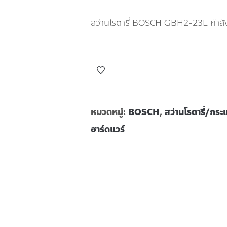
สว่านโรตารี่ BOSCH GBH2-23E กำลัง
หมวดหมู่:
BOSCH
,
สว่านโรตารี่/กร
ฮาร์ดแวร์