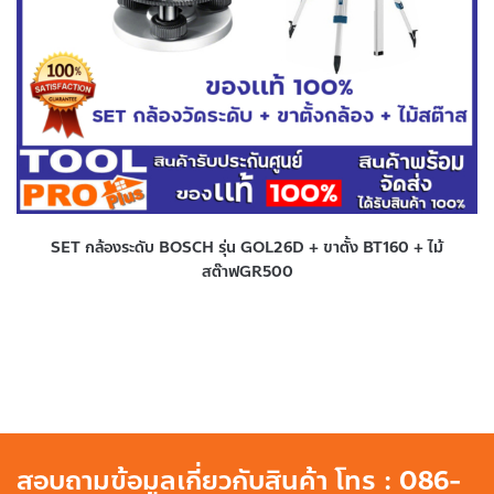
SET กล้องระดับ BOSCH รุ่น GOL26D + ขาตั้ง BT160 + ไม้
สต๊าฟGR500
สอบถามข้อมูลเกี่ยวกับสินค้า โทร : 086-