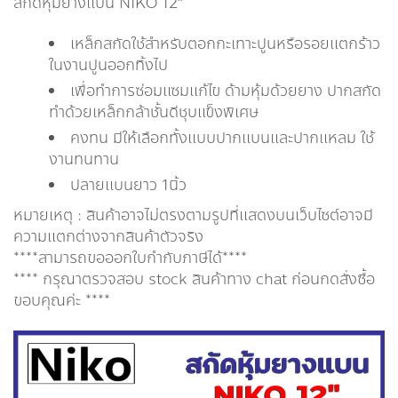
สกัดหุ้มยางเเบน NIKO 12″
เหล็กสกัดใช้สำหรับตอกกะเทาะปูนหรือรอยแตกร้าว
ในงานปูนออกทิ้งไป
เพื่อทำการซ่อมแซมแก้ไข ด้ามหุ้มด้วยยาง ปากสกัด
ทำด้วยเหล็กกล้าชั้นดีชุบแข็งพิเศษ
คงทน มีให้เลือกทั้งแบบปากแบนและปากแหลม ใช้
งานทนทาน
ปลายเเบนยาว 1นิ้ว
หมายเหตุ : สินค้าอาจไม่ตรงตามรูปที่แสดงบนเว็บไซต์อาจมี
ความแตกต่างจากสินค้าตัวจริง
****สามารถขอออกใบกำกับภาษีได้****
**** กรุณาตรวจสอบ stock สินค้าทาง chat ก่อนกดสั่งซื้อ
ขอบคุณค่ะ ****