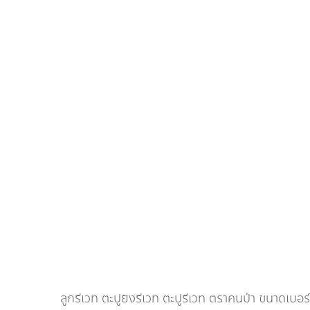
ลูกรีเวท ตะปูยิงรีเวท ตะปูรีเวท ตราคนป่า ขนาดเ