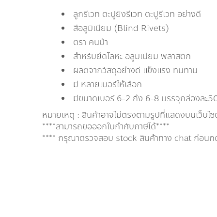
ลูกรีเวท ตะปูยิงรีเวท ตะปูรีเวท อย่างดี
สีอลูมิเนียม (Blind Rivets)
ตรา คนป่า
สำหรับยึดโลหะ อลูมิเนียม พลาสติก
ผลิตจากวัสดุอย่างดี แข็งแรง ทนทาน
มี หลายเบอร์ให้เลือก
มีขนาดเบอร์ 6-2 ถึง 6-8 บรรจุกล่องละ5
หมายเหตุ : สินค้าอาจไม่ตรงตามรูปที่แสดงบนเว็บไซ
****สามารถขอออกใบกำกับภาษีได้****
**** กรุณาตรวจสอบ stock สินค้าทาง chat ก่อนกดสั