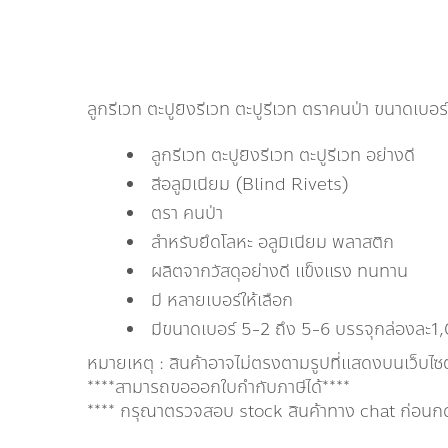
ลูกรีเวท ตะปูยิงรีเวท ตะปูรีเวท ตราคนป่า ขนาดเ
ลูกรีเวท ตะปูยิงรีเวท ตะปูรีเวท อย่างดี
สีอลูมิเนียม (Blind Rivets)
ตรา คนป่า
สำหรับยึดโลหะ อลูมิเนียม พลาสติก
ผลิตจากวัสดุอย่างดี แข็งแรง ทนทาน
มี หลายเบอร์ให้เลือก
มีขนาดเบอร์ 5-2 ถึง 5-6 บรรจุกล่องละ1
หมายเหตุ : สินค้าอาจไม่ตรงตามรูปที่แสดงบนเว็บไซ
****สามารถขอออกใบกำกับภาษีได้****
**** กรุณาตรวจสอบ stock สินค้าทาง chat ก่อนกดสั