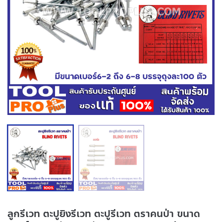
ลูกรีเวท ตะปูยิงรีเวท ตะปูรีเวท ตราคนป่า ขนาด