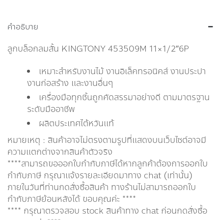
คำอธิบาย
ลูกบล็อกลมสั้น KINGTONY 453509M 11×1/2″6P
เหมาะสำหรับงานไม้ งานอิเล็คทรอนิคส์ งานประปา
งานก่อสร้าง และงานอื่นๆ
เครื่องมือทุกชิ้นถูกคัดสรรมาอย่างดี ตามมาตรฐาน
ระดับมืออาชีพ
ผลิตประเทศไต้หวันแท้
หมายเหตุ : สินค้าอาจไม่ตรงตามรูปที่แสดงบนเว็บไซต์อาจมี
ความแตกต่างจากสินค้าตัวจริง
****สามารถขอออกใบกำกับภาษีได้หากลูกค้าต้องการออกใบ
กำกับภาษี กรุณาเเจ้งรายละเอียดมาทาง chat (เท่านั้น)
ภายในวันที่ท่านกดสั่งซื้อสินค้า ทางร้านไม่สามารถออกใบ
กำกับภาษีย้อนหลังได้ ขอบคุณค่ะ ****
**** กรุณาตรวจสอบ stock สินค้าทาง chat ก่อนกดสั่งซื้อ