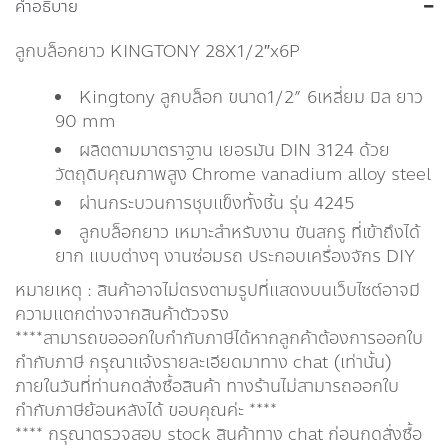
คำอธิบาย
ลูกบล็อกยาว KINGTONY 28X1/2″x6P
Kingtony ลูกบล็อก ขนาด1/2” 6เหลี่ยม มิล ยาว
90 mm
ผลิตตามมาตราฐาน เยอรมัน DIN 3124 ด้วย
วัตถุดิบคุณภาพสูง Chrome vanadium alloy steel
ผ่านกระบวนการชุบแข็งทั้งชิ้น รุ่น 4245
ลูกบล็อกยาว เหมาะสำหรับงาน ขันสกรู ที่เข้าถึงได้
ยาก แบบต่างๆ งานซ่อมรถ ประกอบเครื่องจักร DIY
หมายเหตุ : สินค้าอาจไม่ตรงตามรูปที่แสดงบนเว็บไซต์อาจมี
ความแตกต่างจากสินค้าตัวจริง
****สามารถขอออกใบกำกับภาษีได้หากลูกค้าต้องการออกใบ
กำกับภาษี กรุณาเเจ้งรายละเอียดมาทาง chat (เท่านั้น)
ภายในวันที่ท่านกดสั่งซื้อสินค้า ทางร้านไม่สามารถออกใบ
กำกับภาษีย้อนหลังได้ ขอบคุณค่ะ ****
**** กรุณาตรวจสอบ stock สินค้าทาง chat ก่อนกดสั่งซื้อ