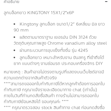
คำอธิบาย
ลูกบล็อกยาว KINGTONY 15X1/2″x6P
Kingtony ลูกบล็อก ขนาด1/2” 6เหลี่ยม มิล ยาว
90 mm
ผลิตตามมาตราฐาน เยอรมัน DIN 3124 ด้วย
วัตถุดิบคุณภาพสูง Chrome vanadium alloy steel
ผ่านกระบวนการชุบแข็งทั้งชิ้น รุ่น 4245
ลูกบล็อกยาว เหมาะสำหรับงาน ขันสกรู ที่เข้าถึงได้
ยาก แบบต่างๆ งานซ่อมรถ ประกอบเครื่องจักร DIY
หมายเหตุ : สินค้าอาจไม่ตรงตามรูปที่แสดงบนเว็บไซต์อาจมี
ความแตกต่างจากสินค้าตัวจริง
****สามารถขอออกใบกำกับภาษีได้หากลูกค้าต้องการออกใบ
กำกับภาษี กรุณาเเจ้งรายละเอียดมาทาง chat (เท่านั้น)
ภายในวันที่ท่านกดสั่งซื้อสินค้า ทางร้านไม่สามารถออกใบ
กำกับภาษีย้อนหลังได้ ขอบคุณค่ะ ****
**** กรุณาตรวจสอบ stock สินค้าทาง chat ก่อนกดสั่งซื้อ