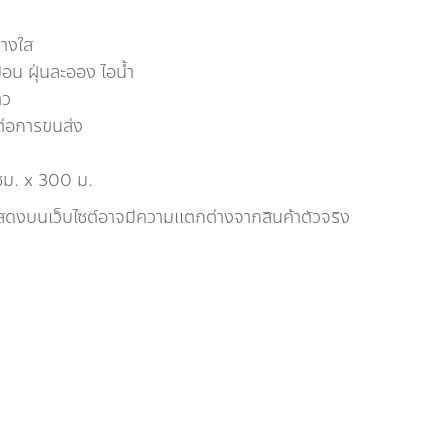
บางใส
ื้อน ฝุ่นละออง ไอน้ำ
าว
นต่อการขนส่ง
 ซม. x 300 ม.
แสดงบนเว็บไซต์อาจมีความแตกต่างจากสินค้าตัวจริง