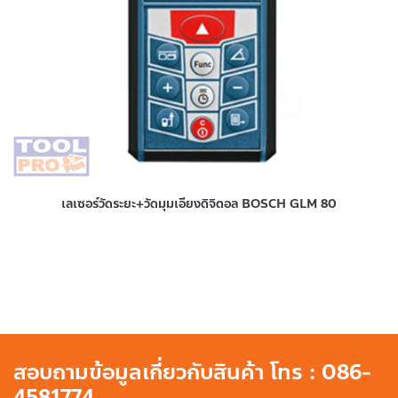
เลเซอร์วัดระยะ+วัดมุมเอียงดิจิตอล BOSCH GLM 80
สอบถามข้อมูลเกี่ยวกับสินค้า โทร : 086-
4581774