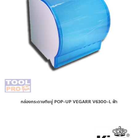
กล่องกระดาษทิชชู่ POP-UP VEGARR V6300-L ฟ้า