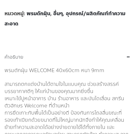
หมวดหมู่:
พรมดักฝุ่น
,
อื่นๆ
,
อุปกรณ์/ผลิตภัณฑ์ทำความ
สะอาด
คำอธิบาย
พรมดักฝุ่น WELCOME 40x60cm หนา 9mm
สามารถตกแต่งบ้านได้ตามใจในแบบคุณ ช่วยสร้างสรรค์
บรรยากาศดีๆ ให้แก่บ้านของคุณมากยิ่งขึ้น
เหมาะใช้ปูหน้าอาคาร บ้าน ร้านอาหาร และบันไดเลื่อน สกรีน
ตัวอักษร Welcome ที่ด้านหน้า
การยึดเกาะกับพื้นได้เป็นอย่างดี ป้องกันการไถลลื่นขณะที่
รองเท้าเปียกด้วยขนาดที่ไม่ใหญ่มากนักจึงทำให้คุณเคลื่อน
ย้ายทำความสะอาดได้อย่างง่ายดายใช้ได้ทั้งภายใน และ