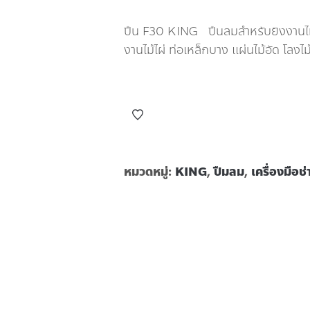
ปืน F30 KING ปืนลมสำหรับยิงงานไม้ งา
งานไม้ไผ่ ท่อเหล็กบาง แผ่นไม้อัด โลงไม้
หมวดหมู่:
KING
,
ปืมลม
,
เครื่องมือช่