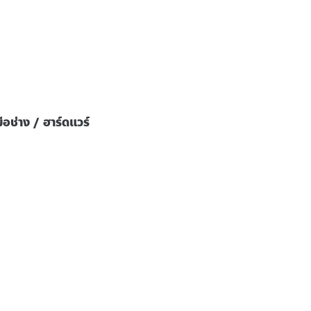
มือช่าง / ฮาร์ดแวร์