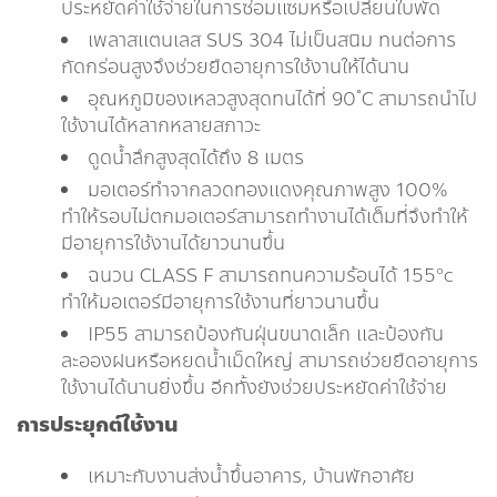
ประหยัดค่าใช้จ่ายในการซ่อมแซมหรือเปลี่ยนใบพัด
เพลาสแตนเลส SUS 304 ไม่เป็นสนิม ทนต่อการ
กัดกร่อนสูงจึงช่วยยืดอายุการใช้งานให้ได้นาน
อุณหภูมิของเหลวสูงสุดทนได้ที่ 90 ํC สามารถนำไป
ใช้งานได้หลากหลายสภาวะ
ดูดน้ำลึกสูงสุดได้ถึง 8 เมตร
มอเตอร์ทำจากลวดทองแดงคุณภาพสูง 100%
ทำให้รอบไม่ตกมอเตอร์สามารถทำงานได้เต็มที่จึงทำให้
มีอายุการใช้งานได้ยาวนานขึ้น
ฉนวน CLASS F สามารถทนความร้อนได้ 155°c
ทำให้มอเตอร์มีอายุการใช้งานที่ยาวนานขึ้น
IP55 สามารถป้องกันฝุ่นขนาดเล็ก และป้องกัน
ละอองฝนหรือหยดน้ำเม็ดใหญ่ สามารถช่วยยืดอายุการ
ใช้งานได้นานยิ่งขึ้น อีกทั้งยังช่วยประหยัดค่าใช้จ่าย
การประยุกต์ใช้งาน​​
เหมาะกับงานส่งน้ำขึ้นอาคาร, บ้านพักอาศัย