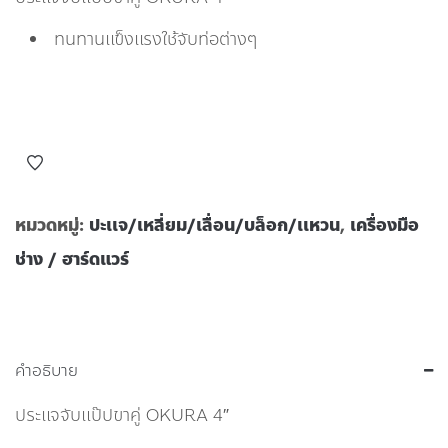
ทนทานเเข็งเเรงใช้จับท่อต่างๆ
หมวดหมู่:
ปะเเจ/เหลี่ยม/เลื่อน/บล็อก/เเหวน
,
เครื่องมือ
ช่าง / ฮาร์ดแวร์
คำอธิบาย
ประแจจับแป๊ปขาคู่ OKURA 4″