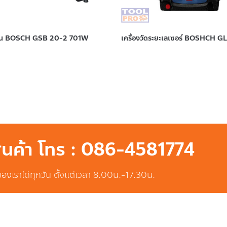
าน BOSCH GSB 20-2 701W
เครื่องวัดระยะเลเซอร์ BOSHCH 
สินค้า โทร : 086-4581774
ของเราได้ทุกวัน ตั้งแต่เวลา 8.00น.-17.30น.