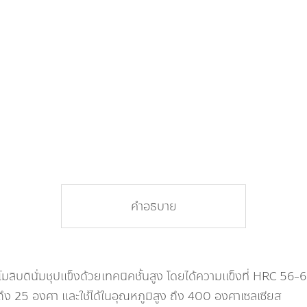
คำอธิบาย
ิบดินั่มชุปแข็งด้วยเทคนิคชั้นสูง โดยได้ความแข็งที่
HRC
56-6
ึง 25 องศา และใช้ได้ในอุณหภูมิสูง ถึง 400 องศาเซลเซียส