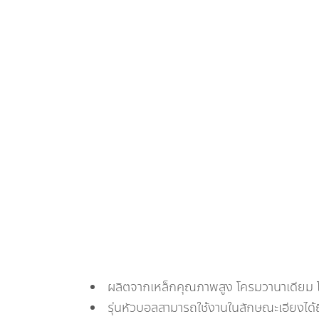
ผลิตจากเหล็กคุณภาพสูง โครมวานาเดียม โมล
รุ่นหัวบอลสามารถใช้งานในลักษณะเอียงได้ถ