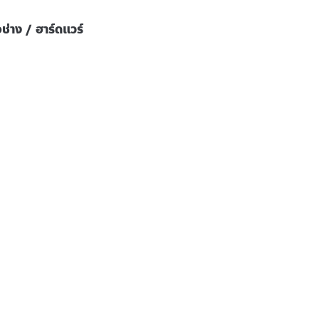
อช่าง / ฮาร์ดแวร์