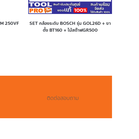
GLM 250VF
SET กล้องระดับ BOSCH รุ่น GOL26D + ขา
ตั้ง BT160 + ไม้สต๊าฟGR500
ติดต่อสอบถาม