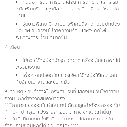
ทนต่อการตัด การบาดเฉือน การฉีกขาด และเสริม
หนังเพิ่มบริเวณอุ้งมือ ทนต่อการเสียดสี และใช้งานได้
นานขึ้น
รุ่นยาวพิเศษ มีความยาวพิเศษถึงศอกช่วยปกป้อง
มือและแขนของผู้ใช้จากความร้อนและสะเก็ดไฟใน
ระหว่างการเชื่อมได้มากขึ้น
คำเตือน
ไม่ควรใช้ถุงมือที่ชำรุด ฉีกขาด หรืออยู่ในสภาพที่ไม่
พร้อมใช้งาน
เพื่อความปลอดภัย ควรเลือกใช้ถุงมือให้เหมาะสม
กับลักษณะงานและขนาดมือ
หมายเหตุ : สินค้าอาจไม่ตรงตามรูปที่แสดงบนเว็บไซต์อาจมี
ความแตกต่างจากสินค้าตัวจริง
****สามารถขอออกใบกำกับภาษีได้หากลูกค้าต้องการออกใบ
กำกับภาษี กรุณาเเจ้งรายละเอียดมาทาง chat (เท่านั้น)
ภายในวันที่ท่านกดสั่งซื้อสินค้า ทางร้านไม่สามารถออกใบ
กำกับภาษีย้อนหลังได้ ขอบคุณค่ะ ****