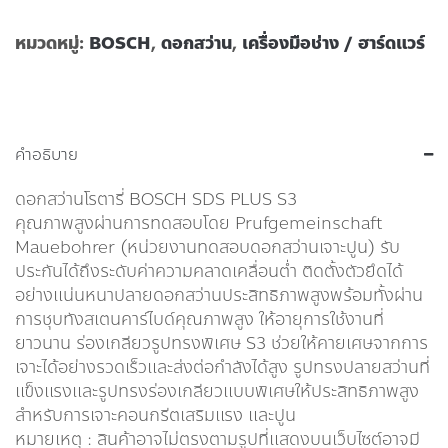
หมวดหมู่:
BOSCH
,
ดอกสว่าน
,
เครื่องมือช่าง / ฮาร์ดแวร์
คำอธิบาย
ดอกสว่านโรตารี่ BOSCH SDS PLUS S3
คุณภาพสูงผ่านการทดสอบโดย Prufgemeinschaft
Mauebohrer (หน่วยงานทดสอบดอกสว่านเจาะปูน) รับ
ประกันได้ถึงระดับค่าความคลาดเคลื่อนต่ำ ติดตั้งตัวยึดได้
อย่างแน่นหนาปลายดอกสว่านประสิทธิภาพสูงพร้อมทั้งผ่าน
การชุบทังสเตนคาร์ไบด์คุณภาพสูง ให้อายุการใช้งานที่
ยาวนาน ร่องเกลียวรูปทรงพิเศษ S3 ช่วยให้คายเศษจากการ
เจาะได้อย่างรวดเร็วและส่งต่อกำลังได้สูง รูปทรงปลายสว่านที่
แข็งแรงและรูปทรงร่องเกลียวแบบพิเศษให้ประสิทธิภาพสูง
สำหรับการเจาะคอนกรีตเสริมแรง และปูน
หมายเหตุ : สินค้าอาจไม่ตรงตามรูปที่แสดงบนเว็บไซต์อาจมี