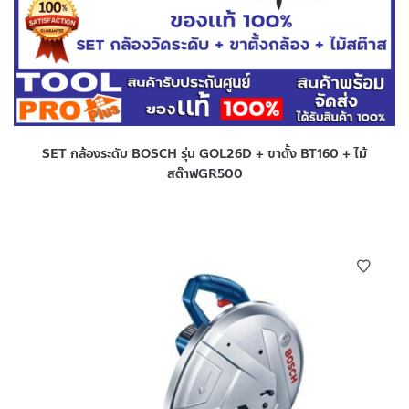
SET กล้องระดับ BOSCH รุ่น GOL26D + ขาตั้ง BT160 + ไม้
สต๊าฟGR500