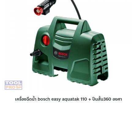
เครื่องฉีดน้ำ bosch easy aquatak 110 + ปืนสั้น360 องศา