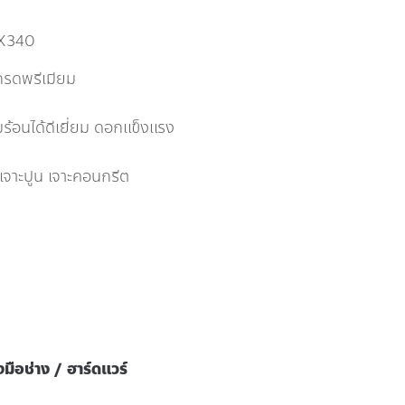
4X340
กรดพรีเมียม
้อนได้ดีเยี่ยม ดอกแข็งแรง
้ เจาะปูน เจาะคอนกรีต
องมือช่าง / ฮาร์ดแวร์