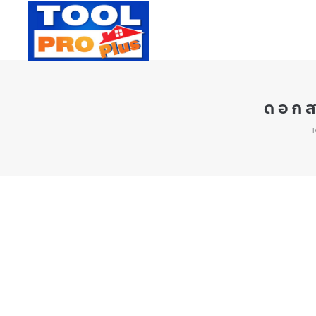
ดอกส
H