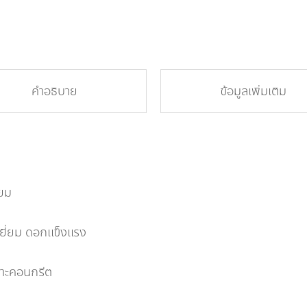
คำอธิบาย
ข้อมูลเพิ่มเติม
ียม
เยี่ยม ดอกแข็งแรง
เจาะคอนกรีต