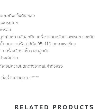
ักษณะกึ่งแข็งกึ่งเหลว
แรงกระแทก
ดกร่อน
มบูรณ์ เช่น ตลับลูกปืน เครื่องยนต์หรือยานพหนะบางชนิด
กน้ำ ทนความร้อนได้ถึง 95-110 องศาเซลเซียล
นเครื่องจักร เช่้น ตลับลูกปืน
างดีเยี่ยม
ต์อาจมีความแตกต่างจากสินค้าตัวจริง
่งซื้อ ขอบคุณค่ะ ****
RELATED PRODUCTS