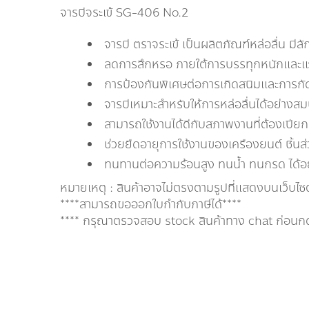
จารบีจระเข้ SG-406 No.2
จารบี ตราจระเข้ เป็นผลิตภัณฑ์หล่อลื่น มีล
ลดการสึกหรอ ภายใต้การบรรทุกหนักและ
การป้องกันพิเศษต่อการเกิดสนิมและการกั
จารบีเหมาะสำหรับให้การหล่อลื่นได้อย่างส
สามารถใช้งานได้ดีกับสภาพงานที่ต้องเปีย
ช่วยยืดอายุการใช้งานของเครืองยนต์ ชิ้นส่ว
ทนทานต่อความร้อนสูง ทนน้ำ ทนกรด ได้อย่
หมายเหตุ : สินค้าอาจไม่ตรงตามรูปที่แสดงบนเว็บไซ
****สามารถขอออกใบกำกับภาษีได้****
**** กรุณาตรวจสอบ stock สินค้าทาง chat ก่อนกดสั