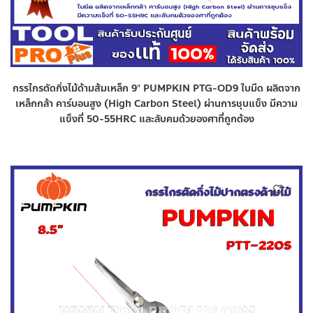
กรรไกรตัดกิ่งไม้ด้ามส้มเหล็ก 9″ PUMPKIN PTG-OD9 ใบมีด ผลิตจาก
เหล็กกล้า คาร์บอนสูง (High Carbon Steel) ผ่านการชุบแข็ง มีความ
แข็งที่ 50-55HRC และลับคมด้วยองศาที่ถูกต้อง