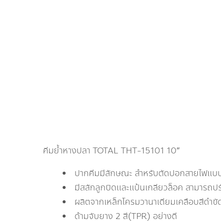
คีมย้ำหางปลา TOTAL THT-15101 10″
ปากคีมมีลักษณะ สำหรับตัดปอกสายไฟแบบชั
มีสลักลูกบิดและแป้นเกลียวล็อค สามารถป
ผลิตจากเหล็กโครมวานาเดียมเคลือบสีดำขัด
ด้ามจับยาง 2 สี(TPR) อย่างดี