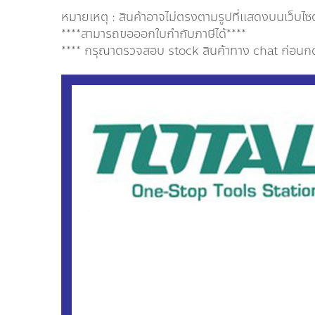
หมายเหตุ : สินค้าอาจไม่ตรงตามรูปที่แสดงบนเว็บไซ
****สามารถขอออกใบกำกับภาษีได้****
**** กรุณาตรวจสอบ stock สินค้าทาง chat ก่อนกดสั