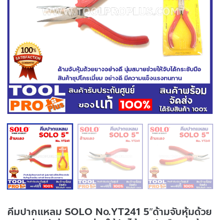
คีมปากแหลม SOLO No.YT241 5″ด้ามจับหุ้มด้วย