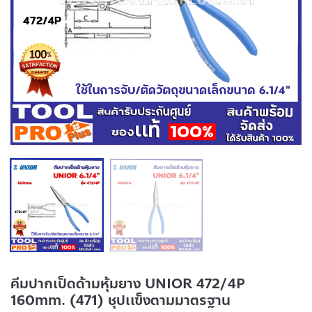
คีมปากเป็ดด้ามหุ้มยาง UNIOR 472/4P
160mm. (471) ชุปเเข็งตามมาตรฐาน