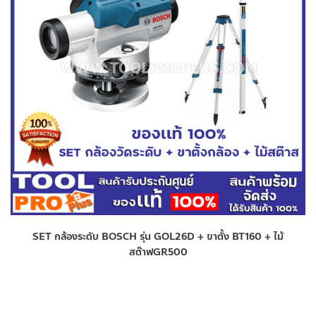
SET กล้องระดับ BOSCH รุ่น GOL26D + ขาตั้ง BT160 + ไม้
สต๊าฟGR500