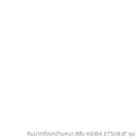
คีมปากจิ้งจกด้ามหนา สีส้ม KEIBA ET508 8″ ชุบ