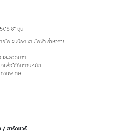
508 8″ ชุบ
ายไฟ จับน๊อต งานไฟฟ้า ย้ำหัวสาย
็งและลวดบาง
พื่อใช้กับงานหนัก
นทานพิเศษ
ง / ฮาร์ดแวร์