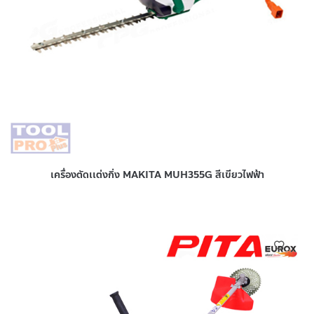
เครื่องตัดเเต่งกิ่ง MAKITA MUH355G สีเขียวไฟฟ้า