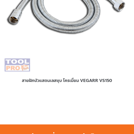
สายฝักบัวแสตนเลสชุบ โครเมี่ยม VEGARR VS150