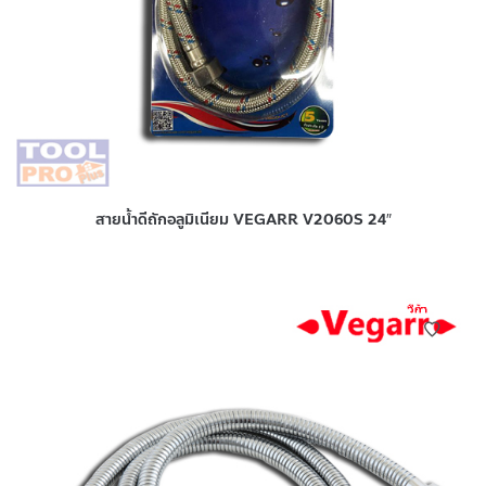
สายน้ำดีถักอลูมิเนียม VEGARR V2060S 24″